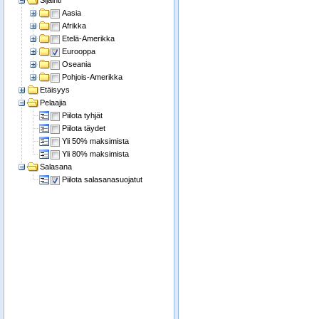
Sijainti
Aasia
Afrikka
Etelä-Amerikka
Eurooppa
Oseania
Pohjois-Amerikka
Etäisyys
Pelaajia
Piilota tyhjät
Piilota täydet
Yli 50% maksimista
Yli 80% maksimista
Salasana
Piilota salasanasuojatut