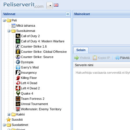
Valinnat
Mainokset
Peli
Mikä tahansa
Suosituimmat
Call of Duty 2
Call of Duty 4: Modern Warfare
Counter-Strike 1.6
Selain
Counter-Strike: Global Offensive
Counter-Strike: Source
Yhdistä
Kopioi IP
Päivitä 
Dystopia
Serverin nimi
Garry's Mod
Insurgency
Hakuehtoja vastaavia servereitä ei löy
Killing Floor
Left 4 Dead
Left 4 Dead 2
Quake 4
Team Fortress 2
Unreal Tournament
Wolfenstein: Enemy Territory
Kaikki
Suosikit
Suodattimet